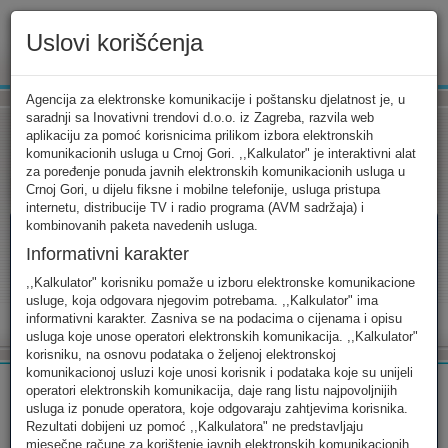
Uslovi korišćenja
www.ekip.me
Agencija za elektronske komunikacije i poštansku djelatnost je, u
saradnji sa Inovativni trendovi d.o.o. iz Zagreba, razvila web
aplikaciju za pomoć korisnicima prilikom izbora elektronskih
komunikacionih usluga u Crnoj Gori. ,,Kalkulator" je interaktivni alat
Tarifni kalkulator
Uslovi korišćenja
Kontakt
za poređenje ponuda javnih elektronskih komunikacionih usluga u
Crnoj Gori, u dijelu fiksne i mobilne telefonije, usluga pristupa
internetu, distribucije TV i radio programa (AVM sadržaja) i
kombinovanih paketa navedenih usluga.
Informativni karakter
Tarifni kalkulator
,,Kalkulator" korisniku pomaže u izboru elektronske komunikacione
usluge, koja odgovara njegovim potrebama. ,,Kalkulator" ima
Odaberite usluge koje koristite, popunite sva potrebna polja i
informativni karakter. Zasniva se na podacima o cijenama i opisu
izaberite za sebe ono najbolje...
usluga koje unose operatori elektronskih komunikacija. ,,Kalkulator"
korisniku, na osnovu podataka o željenoj elektronskoj
komunikacionoj usluzi koje unosi korisnik i podataka koje su unijeli
operatori elektronskih komunikacija, daje rang listu najpovoljnijih
usluga iz ponude operatora, koje odgovaraju zahtjevima korisnika.
Rezultati dobijeni uz pomoć ,,Kalkulatora" ne predstavljaju
FIKSNA
MOBILNA
INTERNET
mjesečne račune za korištenje javnih elektronskih komunikacionih