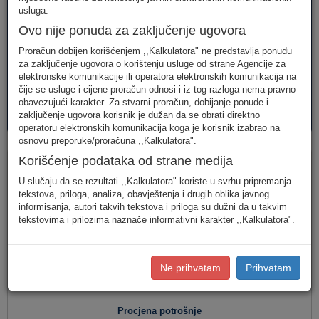
telefonija
telefonija
usluge
usluga.
Ovo nije ponuda za zaključenje ugovora
Proračun dobijen korišćenjem ,,Kalkulatora" ne predstavlja ponudu
za zaključenje ugovora o korištenju usluge od strane Agencije za
elektronske komunikacije ili operatora elektronskih komunikacija na
čije se usluge i cijene proračun odnosi i iz tog razloga nema pravno
obavezujući karakter. Za stvarni proračun, dobijanje ponude i
AVM
PAKETI
zaključenje ugovora korisnik je dužan da se obrati direktno
usluge
usluga
operatoru elektronskih komunikacija koga je korisnik izabrao na
osnovu preporuke/proračuna ,,Kalkulatora".
Fiksna telefonija
Korišćenje podataka od strane medija
U slučaju da se rezultati ,,Kalkulatora" koriste u svrhu pripremanja
tekstova, priloga, analiza, obavještenja i drugih oblika javnog
informisanja, autori takvih tekstova i priloga su dužni da u takvim
Jednostavan unos
(Za jednostavan unos raspodjela
tekstovima i prilozima naznače informativni karakter ,,Kalkulatora".
saobraćaja je usklađena s ponašanjem karakterističnog
korisnika u Crnoj Gori.)
Detaljan unos
(Za definisanje raspodjele saobraćaja prema
Ne prihvatam
Prihvatam
konkretnim destinacijama, koristite detaljan unos potrošnje.)
Procjena potrošnje