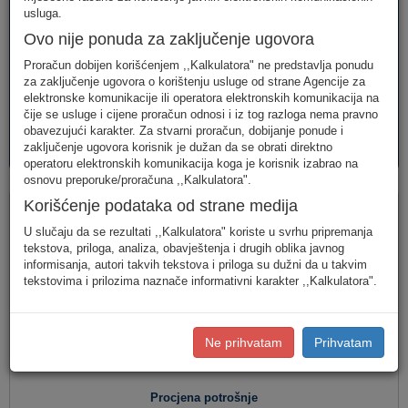
telefonija
telefonija
usluge
usluga.
Ovo nije ponuda za zaključenje ugovora
Proračun dobijen korišćenjem ,,Kalkulatora" ne predstavlja ponudu
za zaključenje ugovora o korištenju usluge od strane Agencije za
elektronske komunikacije ili operatora elektronskih komunikacija na
čije se usluge i cijene proračun odnosi i iz tog razloga nema pravno
obavezujući karakter. Za stvarni proračun, dobijanje ponude i
AVM
PAKETI
zaključenje ugovora korisnik je dužan da se obrati direktno
usluge
usluga
operatoru elektronskih komunikacija koga je korisnik izabrao na
osnovu preporuke/proračuna ,,Kalkulatora".
Fiksna telefonija
Korišćenje podataka od strane medija
U slučaju da se rezultati ,,Kalkulatora" koriste u svrhu pripremanja
tekstova, priloga, analiza, obavještenja i drugih oblika javnog
informisanja, autori takvih tekstova i priloga su dužni da u takvim
Jednostavan unos
(Za jednostavan unos raspodjela
tekstovima i prilozima naznače informativni karakter ,,Kalkulatora".
saobraćaja je usklađena s ponašanjem karakterističnog
korisnika u Crnoj Gori.)
Detaljan unos
(Za definisanje raspodjele saobraćaja prema
Ne prihvatam
Prihvatam
konkretnim destinacijama, koristite detaljan unos potrošnje.)
Procjena potrošnje