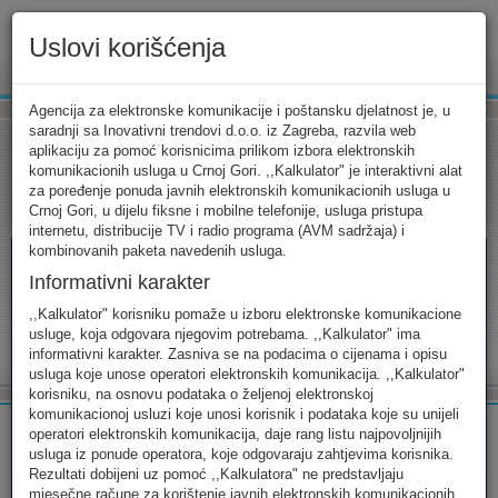
Uslovi korišćenja
www.ekip.me
Agencija za elektronske komunikacije i poštansku djelatnost je, u
saradnji sa Inovativni trendovi d.o.o. iz Zagreba, razvila web
aplikaciju za pomoć korisnicima prilikom izbora elektronskih
komunikacionih usluga u Crnoj Gori. ,,Kalkulator" je interaktivni alat
Tarifni kalkulator
Uslovi korišćenja
Kontakt
za poređenje ponuda javnih elektronskih komunikacionih usluga u
Crnoj Gori, u dijelu fiksne i mobilne telefonije, usluga pristupa
internetu, distribucije TV i radio programa (AVM sadržaja) i
kombinovanih paketa navedenih usluga.
Informativni karakter
Tarifni kalkulator
,,Kalkulator" korisniku pomaže u izboru elektronske komunikacione
usluge, koja odgovara njegovim potrebama. ,,Kalkulator" ima
Odaberite usluge koje koristite, popunite sva potrebna polja i
informativni karakter. Zasniva se na podacima o cijenama i opisu
izaberite za sebe ono najbolje...
usluga koje unose operatori elektronskih komunikacija. ,,Kalkulator"
korisniku, na osnovu podataka o željenoj elektronskoj
komunikacionoj usluzi koje unosi korisnik i podataka koje su unijeli
operatori elektronskih komunikacija, daje rang listu najpovoljnijih
usluga iz ponude operatora, koje odgovaraju zahtjevima korisnika.
Rezultati dobijeni uz pomoć ,,Kalkulatora" ne predstavljaju
FIKSNA
MOBILNA
INTERNET
mjesečne račune za korištenje javnih elektronskih komunikacionih