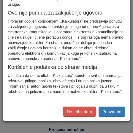
telefonija
telefonija
usluge
usluga.
Ovo nije ponuda za zaključenje ugovora
Proračun dobijen korišćenjem ,,Kalkulatora" ne predstavlja ponudu
za zaključenje ugovora o korištenju usluge od strane Agencije za
elektronske komunikacije ili operatora elektronskih komunikacija na
čije se usluge i cijene proračun odnosi i iz tog razloga nema pravno
obavezujući karakter. Za stvarni proračun, dobijanje ponude i
AVM
PAKETI
zaključenje ugovora korisnik je dužan da se obrati direktno
usluge
usluga
operatoru elektronskih komunikacija koga je korisnik izabrao na
osnovu preporuke/proračuna ,,Kalkulatora".
Fiksna telefonija
Korišćenje podataka od strane medija
U slučaju da se rezultati ,,Kalkulatora" koriste u svrhu pripremanja
tekstova, priloga, analiza, obavještenja i drugih oblika javnog
informisanja, autori takvih tekstova i priloga su dužni da u takvim
Jednostavan unos
(Za jednostavan unos raspodjela
tekstovima i prilozima naznače informativni karakter ,,Kalkulatora".
saobraćaja je usklađena s ponašanjem karakterističnog
korisnika u Crnoj Gori.)
Detaljan unos
(Za definisanje raspodjele saobraćaja prema
Ne prihvatam
Prihvatam
konkretnim destinacijama, koristite detaljan unos potrošnje.)
Procjena potrošnje