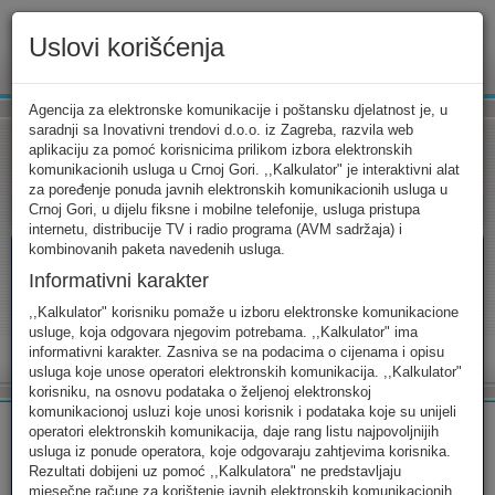
Uslovi korišćenja
www.ekip.me
Agencija za elektronske komunikacije i poštansku djelatnost je, u
saradnji sa Inovativni trendovi d.o.o. iz Zagreba, razvila web
aplikaciju za pomoć korisnicima prilikom izbora elektronskih
komunikacionih usluga u Crnoj Gori. ,,Kalkulator" je interaktivni alat
Tarifni kalkulator
Uslovi korišćenja
Kontakt
za poređenje ponuda javnih elektronskih komunikacionih usluga u
Crnoj Gori, u dijelu fiksne i mobilne telefonije, usluga pristupa
internetu, distribucije TV i radio programa (AVM sadržaja) i
kombinovanih paketa navedenih usluga.
Informativni karakter
Tarifni kalkulator
,,Kalkulator" korisniku pomaže u izboru elektronske komunikacione
usluge, koja odgovara njegovim potrebama. ,,Kalkulator" ima
Odaberite usluge koje koristite, popunite sva potrebna polja i
informativni karakter. Zasniva se na podacima o cijenama i opisu
izaberite za sebe ono najbolje...
usluga koje unose operatori elektronskih komunikacija. ,,Kalkulator"
korisniku, na osnovu podataka o željenoj elektronskoj
komunikacionoj usluzi koje unosi korisnik i podataka koje su unijeli
operatori elektronskih komunikacija, daje rang listu najpovoljnijih
usluga iz ponude operatora, koje odgovaraju zahtjevima korisnika.
Rezultati dobijeni uz pomoć ,,Kalkulatora" ne predstavljaju
FIKSNA
MOBILNA
INTERNET
mjesečne račune za korištenje javnih elektronskih komunikacionih