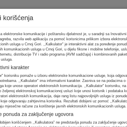
i korišćenja
Tarifni ka
a elektronske komunikacije i poštansku djelatnost je, u saradnji sa Inovativni
Zagreba, razvila web aplikaciju za pomoć korisnicima prilikom izbora elektrons
onih usluga u Crnoj Gori. ,,Kalkulator" je interaktivni alat za poređenje ponud
ih komunikacionih usluga u Crnoj Gori, u dijelu fiksne i mobilne telefonije, us
tor
nternetu, distribucije TV i radio programa (AVM sadržaja) i kombinovanih pake
 usluga.
punite sva
tivni karakter
no
or" korisniku pomaže u izboru elektronske komunikacione usluge, koja odgov
FIKSNA
MOBILNA
INTERNET
otrebama. ,,Kalkulator" ima informativni karakter. Zasniva se na podacima o 
telefonija
telefonija
usluge
ga koje unose operatori elektronskih komunikacija. ,,Kalkulator" korisniku, n
 željenoj elektronskoj komunikacionoj usluzi koje unosi korisnik i podataka k
eratori elektronskih komunikacija, daje rang listu najpovoljnijih usluga iz ponud
 koje odgovaraju zahtjevima korisnika. Rezultati dobijeni uz pomoć ,,Kalkulat
aju mjesečne račune za korištenje javnih elektronskih komunikacionih usluga.
e ponuda za zaključenje ugovora
 unos raspodjela saobraćaja je usklađena s ponašanjem karakterističnog kori
obijen korišćenjem ,,Kalkulatora" ne predstavlja ponudu za zaključenje ugov