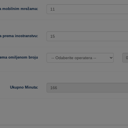
ma mobilnim mrežama:
a prema inostranstvu:
rema omiljenom broju
Ukupno Minuta: