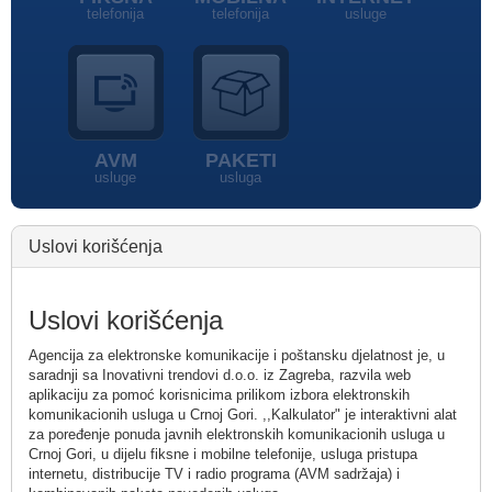
telefonija
telefonija
usluge
AVM
PAKETI
usluge
usluga
Uslovi korišćenja
Uslovi korišćenja
Agencija za elektronske komunikacije i poštansku djelatnost je, u
saradnji sa Inovativni trendovi d.o.o. iz Zagreba, razvila web
aplikaciju za pomoć korisnicima prilikom izbora elektronskih
komunikacionih usluga u Crnoj Gori. ,,Kalkulator" je interaktivni alat
za poređenje ponuda javnih elektronskih komunikacionih usluga u
Crnoj Gori, u dijelu fiksne i mobilne telefonije, usluga pristupa
internetu, distribucije TV i radio programa (AVM sadržaja) i