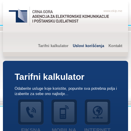
www.ekip.me
Tarifni kalkulator
Uslovi korišćenja
Kontakt
Tarifni kalkulator
Odaberite usluge koje koristite, popunite sva potrebna polja i
izaberite za sebe ono najbolje...
FIKSNA
MOBILNA
INTERNET