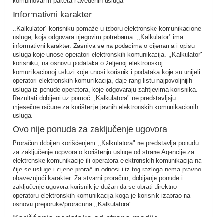
kombinovanih paketa navedenih usluga.
Informativni karakter
,,Kalkulator" korisniku pomaže u izboru elektronske komunikacione
usluge, koja odgovara njegovim potrebama. ,,Kalkulator" ima
informativni karakter. Zasniva se na podacima o cijenama i opisu
usluga koje unose operatori elektronskih komunikacija. ,,Kalkulator"
korisniku, na osnovu podataka o željenoj elektronskoj
komunikacionoj usluzi koje unosi korisnik i podataka koje su unijeli
operatori elektronskih komunikacija, daje rang listu najpovoljnijih
usluga iz ponude operatora, koje odgovaraju zahtjevima korisnika.
Rezultati dobijeni uz pomoć ,,Kalkulatora" ne predstavljaju
mjesečne račune za korištenje javnih elektronskih komunikacionih
usluga.
Ovo nije ponuda za zaključenje ugovora
Proračun dobijen korišćenjem ,,Kalkulatora" ne predstavlja ponudu
za zaključenje ugovora o korištenju usluge od strane Agencije za
elektronske komunikacije ili operatora elektronskih komunikacija na
čije se usluge i cijene proračun odnosi i iz tog razloga nema pravno
obavezujući karakter. Za stvarni proračun, dobijanje ponude i
zaključenje ugovora korisnik je dužan da se obrati direktno
operatoru elektronskih komunikacija koga je korisnik izabrao na
osnovu preporuke/proračuna ,,Kalkulatora".