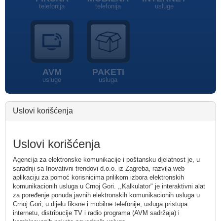
telefonija
telefonija
usluge
AVM
PAKETI
usluge
usluga
Uslovi korišćenja
Uslovi korišćenja
Agencija za elektronske komunikacije i poštansku djelatnost je, u
saradnji sa Inovativni trendovi d.o.o. iz Zagreba, razvila web
aplikaciju za pomoć korisnicima prilikom izbora elektronskih
komunikacionih usluga u Crnoj Gori. ,,Kalkulator" je interaktivni alat
za poređenje ponuda javnih elektronskih komunikacionih usluga u
Crnoj Gori, u dijelu fiksne i mobilne telefonije, usluga pristupa
internetu, distribucije TV i radio programa (AVM sadržaja) i