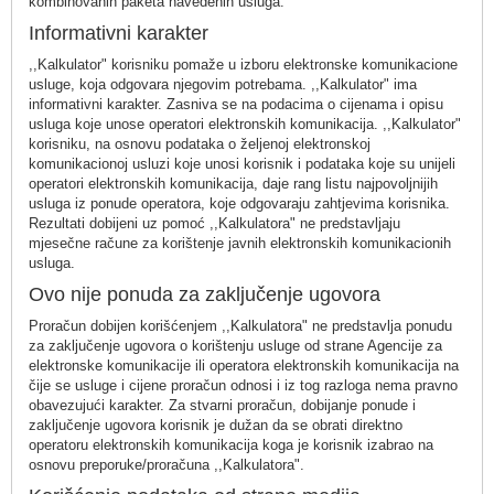
kombinovanih paketa navedenih usluga.
Informativni karakter
,,Kalkulator" korisniku pomaže u izboru elektronske komunikacione
usluge, koja odgovara njegovim potrebama. ,,Kalkulator" ima
informativni karakter. Zasniva se na podacima o cijenama i opisu
usluga koje unose operatori elektronskih komunikacija. ,,Kalkulator"
korisniku, na osnovu podataka o željenoj elektronskoj
komunikacionoj usluzi koje unosi korisnik i podataka koje su unijeli
operatori elektronskih komunikacija, daje rang listu najpovoljnijih
usluga iz ponude operatora, koje odgovaraju zahtjevima korisnika.
Rezultati dobijeni uz pomoć ,,Kalkulatora" ne predstavljaju
mjesečne račune za korištenje javnih elektronskih komunikacionih
usluga.
Ovo nije ponuda za zaključenje ugovora
Proračun dobijen korišćenjem ,,Kalkulatora" ne predstavlja ponudu
za zaključenje ugovora o korištenju usluge od strane Agencije za
elektronske komunikacije ili operatora elektronskih komunikacija na
čije se usluge i cijene proračun odnosi i iz tog razloga nema pravno
obavezujući karakter. Za stvarni proračun, dobijanje ponude i
zaključenje ugovora korisnik je dužan da se obrati direktno
operatoru elektronskih komunikacija koga je korisnik izabrao na
osnovu preporuke/proračuna ,,Kalkulatora".