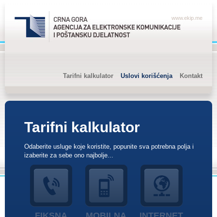
www.ekip.me
Tarifni kalkulator
Uslovi korišćenja
Kontakt
Tarifni kalkulator
Odaberite usluge koje koristite, popunite sva potrebna polja i
izaberite za sebe ono najbolje...
FIKSNA
MOBILNA
INTERNET