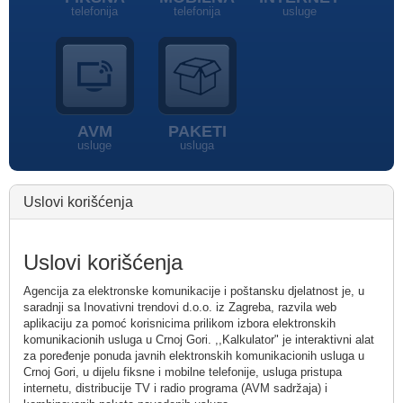
telefonija
telefonija
usluge
AVM
PAKETI
usluge
usluga
Uslovi korišćenja
Uslovi korišćenja
Agencija za elektronske komunikacije i poštansku djelatnost je, u
saradnji sa Inovativni trendovi d.o.o. iz Zagreba, razvila web
aplikaciju za pomoć korisnicima prilikom izbora elektronskih
komunikacionih usluga u Crnoj Gori. ,,Kalkulator" je interaktivni alat
za poređenje ponuda javnih elektronskih komunikacionih usluga u
Crnoj Gori, u dijelu fiksne i mobilne telefonije, usluga pristupa
internetu, distribucije TV i radio programa (AVM sadržaja) i