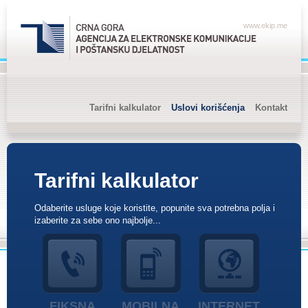
www.ekip.me
Tarifni kalkulator
Uslovi korišćenja
Kontakt
Tarifni kalkulator
Odaberite usluge koje koristite, popunite sva potrebna polja i
izaberite za sebe ono najbolje...
FIKSNA
MOBILNA
INTERNET