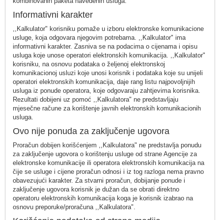
kombinovanih paketa navedenih usluga.
Informativni karakter
,,Kalkulator" korisniku pomaže u izboru elektronske komunikacione
usluge, koja odgovara njegovim potrebama. ,,Kalkulator" ima
informativni karakter. Zasniva se na podacima o cijenama i opisu
usluga koje unose operatori elektronskih komunikacija. ,,Kalkulator"
korisniku, na osnovu podataka o željenoj elektronskoj
komunikacionoj usluzi koje unosi korisnik i podataka koje su unijeli
operatori elektronskih komunikacija, daje rang listu najpovoljnijih
usluga iz ponude operatora, koje odgovaraju zahtjevima korisnika.
Rezultati dobijeni uz pomoć ,,Kalkulatora" ne predstavljaju
mjesečne račune za korištenje javnih elektronskih komunikacionih
usluga.
Ovo nije ponuda za zaključenje ugovora
Proračun dobijen korišćenjem ,,Kalkulatora" ne predstavlja ponudu
za zaključenje ugovora o korištenju usluge od strane Agencije za
elektronske komunikacije ili operatora elektronskih komunikacija na
čije se usluge i cijene proračun odnosi i iz tog razloga nema pravno
obavezujući karakter. Za stvarni proračun, dobijanje ponude i
zaključenje ugovora korisnik je dužan da se obrati direktno
operatoru elektronskih komunikacija koga je korisnik izabrao na
osnovu preporuke/proračuna ,,Kalkulatora".