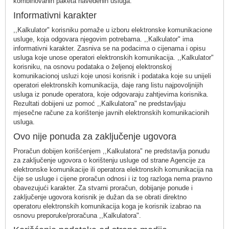
kombinovanih paketa navedenih usluga.
Informativni karakter
,,Kalkulator" korisniku pomaže u izboru elektronske komunikacione
usluge, koja odgovara njegovim potrebama. ,,Kalkulator" ima
informativni karakter. Zasniva se na podacima o cijenama i opisu
usluga koje unose operatori elektronskih komunikacija. ,,Kalkulator"
korisniku, na osnovu podataka o željenoj elektronskoj
komunikacionoj usluzi koje unosi korisnik i podataka koje su unijeli
operatori elektronskih komunikacija, daje rang listu najpovoljnijih
usluga iz ponude operatora, koje odgovaraju zahtjevima korisnika.
Rezultati dobijeni uz pomoć ,,Kalkulatora" ne predstavljaju
mjesečne račune za korištenje javnih elektronskih komunikacionih
usluga.
Ovo nije ponuda za zaključenje ugovora
Proračun dobijen korišćenjem ,,Kalkulatora" ne predstavlja ponudu
za zaključenje ugovora o korištenju usluge od strane Agencije za
elektronske komunikacije ili operatora elektronskih komunikacija na
čije se usluge i cijene proračun odnosi i iz tog razloga nema pravno
obavezujući karakter. Za stvarni proračun, dobijanje ponude i
zaključenje ugovora korisnik je dužan da se obrati direktno
operatoru elektronskih komunikacija koga je korisnik izabrao na
osnovu preporuke/proračuna ,,Kalkulatora".