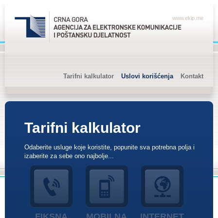
www.ekip.me
Tarifni kalkulator
Uslovi korišćenja
Kontakt
Tarifni kalkulator
Odaberite usluge koje koristite, popunite sva potrebna polja i
izaberite za sebe ono najbolje...
FIKSNA
MOBILNA
INTERNET