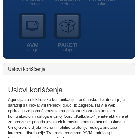
telefonija
telefonija
usluge
AVM
PAKETI
usluge
usluga
Uslovi korišćenja
Uslovi korišćenja
Agencija za elektronske komunikacije i poštansku djelatnost je, u
saradnji sa Inovativni trendovi d.o.o. iz Zagreba, razvila web
aplikaciju za pomoć korisnicima prilikom izbora elektronskih
komunikacionih usluga u Crnoj Gori. ,,Kalkulator" je interaktivni alat
za poređenje ponuda javnih elektronskih komunikacionih usluga u
Crnoj Gori, u dijelu fiksne i mobilne telefonije, usluga pristupa
internetu, distribucije TV i radio programa (AVM sadržaja) i