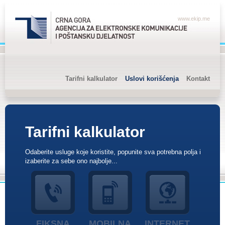
www.ekip.me
Tarifni kalkulator
Uslovi korišćenja
Kontakt
Tarifni kalkulator
Odaberite usluge koje koristite, popunite sva potrebna polja i
izaberite za sebe ono najbolje...
FIKSNA
MOBILNA
INTERNET