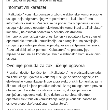
kombinovanih paketa navedenih usluga.
Informativni karakter
,,Kalkulator" korisniku pomaže u izboru elektronske komunikacione
usluge, koja odgovara njegovim potrebama. ,,Kalkulator" ima
informativni karakter. Zasniva se na podacima o cijenama i opisu
usluga koje unose operatori elektronskih komunikacija. ,,Kalkulator"
korisniku, na osnovu podataka o željenoj elektronskoj
komunikacionoj usluzi koje unosi korisnik i podataka koje su unijeli
operatori elektronskih komunikacija, daje rang listu najpovoljnijih
usluga iz ponude operatora, koje odgovaraju zahtjevima korisnika.
Rezultati dobijeni uz pomoć ,,Kalkulatora" ne predstavljaju
mjesečne račune za korištenje javnih elektronskih komunikacionih
usluga.
Ovo nije ponuda za zaključenje ugovora
Proračun dobijen korišćenjem ,,Kalkulatora" ne predstavlja ponudu
za zaključenje ugovora o korištenju usluge od strane Agencije za
elektronske komunikacije ili operatora elektronskih komunikacija na
čije se usluge i cijene proračun odnosi i iz tog razloga nema pravno
obavezujući karakter. Za stvarni proračun, dobijanje ponude i
zaključenje ugovora korisnik je dužan da se obrati direktno
operatoru elektronskih komunikacija koga je korisnik izabrao na
osnovu preporuke/proračuna ,,Kalkulatora".