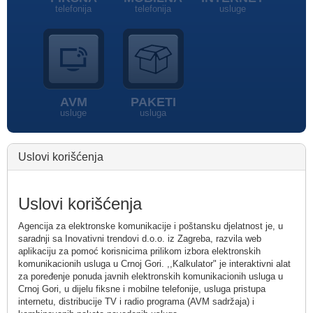
telefonija
telefonija
usluge
AVM
PAKETI
usluge
usluga
Uslovi korišćenja
Uslovi korišćenja
Agencija za elektronske komunikacije i poštansku djelatnost je, u
saradnji sa Inovativni trendovi d.o.o. iz Zagreba, razvila web
aplikaciju za pomoć korisnicima prilikom izbora elektronskih
komunikacionih usluga u Crnoj Gori. ,,Kalkulator" je interaktivni alat
za poređenje ponuda javnih elektronskih komunikacionih usluga u
Crnoj Gori, u dijelu fiksne i mobilne telefonije, usluga pristupa
internetu, distribucije TV i radio programa (AVM sadržaja) i