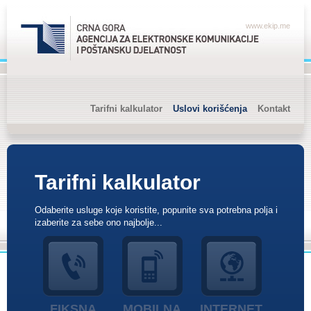
www.ekip.me
Tarifni kalkulator
Uslovi korišćenja
Kontakt
Tarifni kalkulator
Odaberite usluge koje koristite, popunite sva potrebna polja i
izaberite za sebe ono najbolje...
FIKSNA
MOBILNA
INTERNET