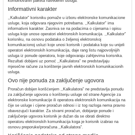
kombinovanih paketa navedenih usluga.
Informativni karakter
,,Kalkulator" korisniku pomaže u izboru elektronske komunikacione
usluge, koja odgovara njegovim potrebama. ,,Kalkulator" ima
informativni karakter. Zasniva se na podacima o cijenama i opisu
usluga koje unose operatori elektronskih komunikacija. ,,Kalkulator"
korisniku, na osnovu podataka o željenoj elektronskoj
komunikacionoj usluzi koje unosi korisnik i podataka koje su unijeli
operatori elektronskih komunikacija, daje rang listu najpovoljnijih
usluga iz ponude operatora, koje odgovaraju zahtjevima korisnika.
Rezultati dobijeni uz pomoć ,,Kalkulatora" ne predstavljaju
mjesečne račune za korištenje javnih elektronskih komunikacionih
usluga.
Ovo nije ponuda za zaključenje ugovora
Proračun dobijen korišćenjem ,,Kalkulatora" ne predstavlja ponudu
za zaključenje ugovora o korištenju usluge od strane Agencije za
elektronske komunikacije ili operatora elektronskih komunikacija na
čije se usluge i cijene proračun odnosi i iz tog razloga nema pravno
obavezujući karakter. Za stvarni proračun, dobijanje ponude i
zaključenje ugovora korisnik je dužan da se obrati direktno
operatoru elektronskih komunikacija koga je korisnik izabrao na
osnovu preporuke/proračuna ,,Kalkulatora".