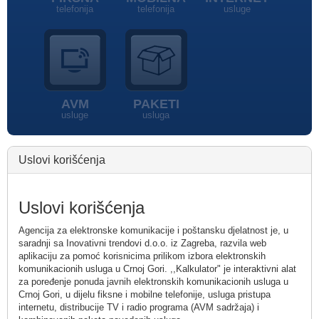
telefonija
telefonija
usluge
AVM
PAKETI
usluge
usluga
Uslovi korišćenja
Uslovi korišćenja
Agencija za elektronske komunikacije i poštansku djelatnost je, u
saradnji sa Inovativni trendovi d.o.o. iz Zagreba, razvila web
aplikaciju za pomoć korisnicima prilikom izbora elektronskih
komunikacionih usluga u Crnoj Gori. ,,Kalkulator" je interaktivni alat
za poređenje ponuda javnih elektronskih komunikacionih usluga u
Crnoj Gori, u dijelu fiksne i mobilne telefonije, usluga pristupa
internetu, distribucije TV i radio programa (AVM sadržaja) i