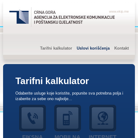
www.ekip.me
Tarifni kalkulator
Uslovi korišćenja
Kontakt
Tarifni kalkulator
Odaberite usluge koje koristite, popunite sva potrebna polja i
izaberite za sebe ono najbolje...
FIKSNA
MOBILNA
INTERNET