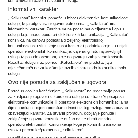
kombinovanih paketa navedenih usluga.
Informativni karakter
,,Kalkulator" korisniku pomaže u izboru elektronske komunikacione
usluge, koja odgovara njegovim potrebama. ,,Kalkulator" ima
informativni karakter. Zasniva se na podacima o cijenama i opisu
usluga koje unose operatori elektronskih komunikacija. ,,Kalkulator"
korisniku, na osnovu podataka o željenoj elektronskoj
komunikacionoj usluzi koje unosi korisnik i podataka koje su unijeli
operatori elektronskih komunikacija, daje rang listu najpovoljnijih
usluga iz ponude operatora, koje odgovaraju zahtjevima korisnika.
Rezultati dobijeni uz pomoć ,,Kalkulatora" ne predstavljaju
mjesečne račune za korištenje javnih elektronskih komunikacionih
usluga.
Ovo nije ponuda za zaključenje ugovora
Proračun dobijen korišćenjem ,,Kalkulatora" ne predstavlja ponudu
za zaključenje ugovora o korištenju usluge od strane Agencije za
elektronske komunikacije ili operatora elektronskih komunikacija na
čije se usluge i cijene proračun odnosi i iz tog razloga nema pravno
obavezujući karakter. Za stvarni proračun, dobijanje ponude i
zaključenje ugovora korisnik je dužan da se obrati direktno
operatoru elektronskih komunikacija koga je korisnik izabrao na
osnovu preporuke/proračuna ,,Kalkulatora".