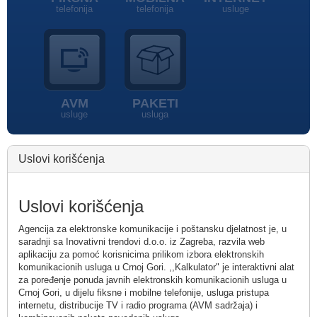
telefonija
telefonija
usluge
AVM
PAKETI
usluge
usluga
Uslovi korišćenja
Uslovi korišćenja
Agencija za elektronske komunikacije i poštansku djelatnost je, u
saradnji sa Inovativni trendovi d.o.o. iz Zagreba, razvila web
aplikaciju za pomoć korisnicima prilikom izbora elektronskih
komunikacionih usluga u Crnoj Gori. ,,Kalkulator" je interaktivni alat
za poređenje ponuda javnih elektronskih komunikacionih usluga u
Crnoj Gori, u dijelu fiksne i mobilne telefonije, usluga pristupa
internetu, distribucije TV i radio programa (AVM sadržaja) i