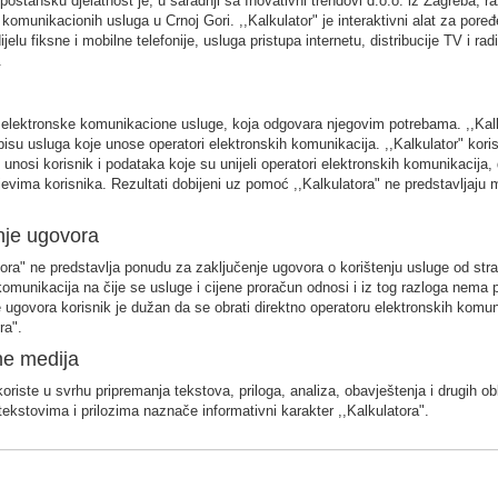
oštansku djelatnost je, u saradnji sa Inovativni trendovi d.o.o. iz Zagreba, r
 komunikacionih usluga u Crnoj Gori. ,,Kalkulator" je interaktivni alat za pore
jelu fiksne i mobilne telefonije, usluga pristupa internetu, distribucije TV i r
.
 elektronske komunikacione usluge, koja odgovara njegovim potrebama. ,,Kalku
su usluga koje unose operatori elektronskih komunikacija. ,,Kalkulator" kori
unosi korisnik i podataka koje su unijeli operatori elektronskih komunikacija, d
evima korisnika. Rezultati dobijeni uz pomoć ,,Kalkulatora" ne predstavljaju 
nje ugovora
ora" ne predstavlja ponudu za zaključenje ugovora o korištenju usluge od str
komunikacija na čije se usluge i cijene proračun odnosi i iz tog razloga nema 
e ugovora korisnik je dužan da se obrati direktno operatoru elektronskih komun
ra".
ne medija
koriste u svrhu pripremanja tekstova, priloga, analiza, obavještenja i drugih ob
tekstovima i prilozima naznače informativni karakter ,,Kalkulatora".