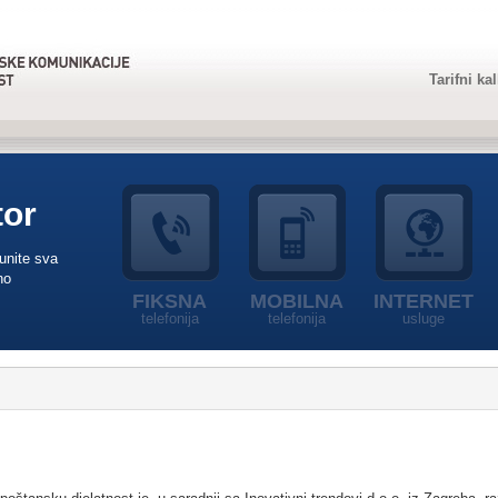
Tarifni ka
tor
punite sva
no
FIKSNA
MOBILNA
INTERNET
telefonija
telefonija
usluge