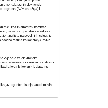
azvila web aplikaciju za pomoć
đenje ponuda javnih elektronskih
adio programa (AVM sadržaja) i
lator" ima informativni karakter.
sniku, na osnovu podataka o željenoj
aje rang listu najpovoljnijih usluga iz
mjesečne račune za korištenje javnih
ane Agencije za elektronske
pravno obavezujući karakter. Za stvarni
ikacija koga je korisnik izabrao na
lika javnog informisanja, autori takvih