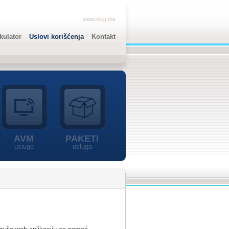
www.ekip.me
lkulator
Uslovi korišćenja
Kontakt
AVM
PAKETI
usluge
usluga