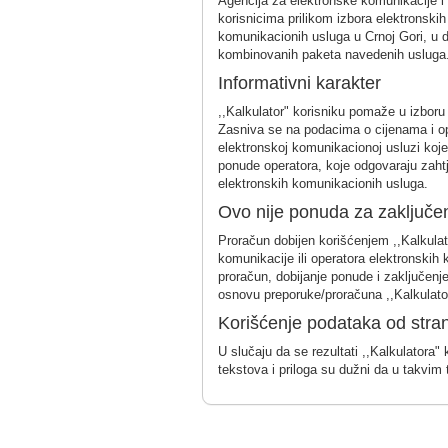
Agencija za elektronske komunikacije i p
korisnicima prilikom izbora elektronskih
komunikacionih usluga u Crnoj Gori, u di
kombinovanih paketa navedenih usluga
Informativni karakter
,,Kalkulator" korisniku pomaže u izboru
Zasniva se na podacima o cijenama i opi
elektronskoj komunikacionoj usluzi koje 
ponude operatora, koje odgovaraju zahtj
elektronskih komunikacionih usluga.
Ovo nije ponuda za zaključe
Proračun dobijen korišćenjem ,,Kalkulat
komunikacije ili operatora elektronskih 
proračun, dobijanje ponude i zaključenj
osnovu preporuke/proračuna ,,Kalkulato
Korišćenje podataka od stra
U slučaju da se rezultati ,,Kalkulatora" 
tekstova i priloga su dužni da u takvim 