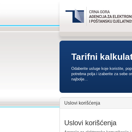
Tarifni kalkula
Odaberite usluge koje koristite, po
potrebna polja i izaberite za sebe o
najbolje...
Uslovi korišćenja
Uslovi korišćenja