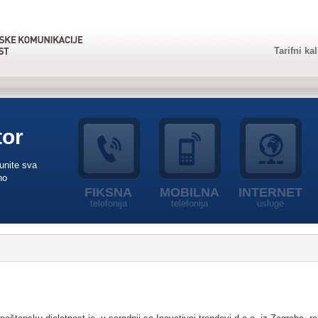
Tarifni ka
tor
punite sva
no
FIKSNA
MOBILNA
INTERNET
telefonija
telefonija
usluge