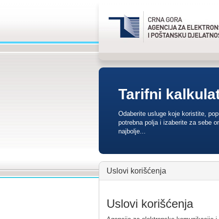
Tarifni kalkula
Odaberite usluge koje koristite, po
potrebna polja i izaberite za sebe o
najbolje...
Uslovi korišćenja
Uslovi korišćenja