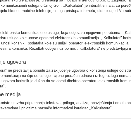
oštansku djelatnost je, u saradnji sa Inovativni trendovi d.o.o. iz Zagreba, r
 komunikacionih usluga u Crnoj Gori. ,,Kalkulator" je interaktivni alat za pore
jelu fiksne i mobilne telefonije, usluga pristupa internetu, distribucije TV i r
.
 elektronske komunikacione usluge, koja odgovara njegovim potrebama. ,,Kalku
su usluga koje unose operatori elektronskih komunikacija. ,,Kalkulator" kori
unosi korisnik i podataka koje su unijeli operatori elektronskih komunikacija, d
evima korisnika. Rezultati dobijeni uz pomoć ,,Kalkulatora" ne predstavljaju 
nje ugovora
ora" ne predstavlja ponudu za zaključenje ugovora o korištenju usluge od str
komunikacija na čije se usluge i cijene proračun odnosi i iz tog razloga nema 
e ugovora korisnik je dužan da se obrati direktno operatoru elektronskih komun
ra".
ne medija
koriste u svrhu pripremanja tekstova, priloga, analiza, obavještenja i drugih ob
tekstovima i prilozima naznače informativni karakter ,,Kalkulatora".