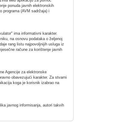
azvila web aplikaciju za pomoć
đenje ponuda javnih elektronskih
adio programa (AVM sadržaja) i
lator" ima informativni karakter.
sniku, na osnovu podataka o željenoj
aje rang listu najpovoljnijih usluga iz
mjesečne račune za korištenje javnih
ane Agencije za elektronske
pravno obavezujući karakter. Za stvarni
ikacija koga je korisnik izabrao na
lika javnog informisanja, autori takvih