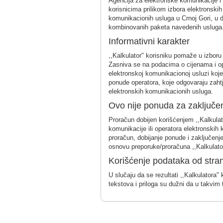
Agencija za elektronske komunikacije i p
korisnicima prilikom izbora elektronskih
komunikacionih usluga u Crnoj Gori, u di
kombinovanih paketa navedenih usluga
Informativni karakter
,,Kalkulator" korisniku pomaže u izboru
Zasniva se na podacima o cijenama i opi
elektronskoj komunikacionoj usluzi koje 
ponude operatora, koje odgovaraju zahtj
elektronskih komunikacionih usluga.
Ovo nije ponuda za zaključe
Proračun dobijen korišćenjem ,,Kalkulat
komunikacije ili operatora elektronskih 
proračun, dobijanje ponude i zaključenj
osnovu preporuke/proračuna ,,Kalkulato
Korišćenje podataka od stra
U slučaju da se rezultati ,,Kalkulatora" 
tekstova i priloga su dužni da u takvim 