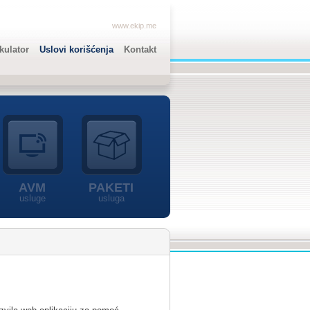
www.ekip.me
lkulator
Uslovi korišćenja
Kontakt
AVM
PAKETI
usluge
usluga