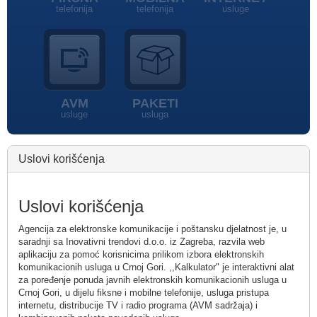
telefonija
telefonija
usluge
AVM
PAKETI
usluge
usluga
Uslovi korišćenja
Uslovi korišćenja
Agencija za elektronske komunikacije i poštansku djelatnost je, u
saradnji sa Inovativni trendovi d.o.o. iz Zagreba, razvila web
aplikaciju za pomoć korisnicima prilikom izbora elektronskih
komunikacionih usluga u Crnoj Gori. ,,Kalkulator" je interaktivni alat
za poređenje ponuda javnih elektronskih komunikacionih usluga u
Crnoj Gori, u dijelu fiksne i mobilne telefonije, usluga pristupa
internetu, distribucije TV i radio programa (AVM sadržaja) i