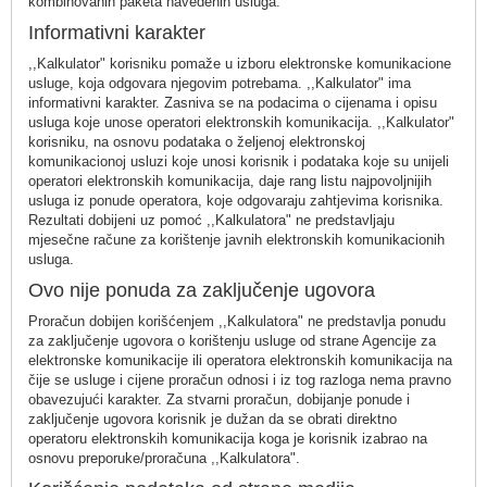
kombinovanih paketa navedenih usluga.
Informativni karakter
,,Kalkulator" korisniku pomaže u izboru elektronske komunikacione
usluge, koja odgovara njegovim potrebama. ,,Kalkulator" ima
informativni karakter. Zasniva se na podacima o cijenama i opisu
usluga koje unose operatori elektronskih komunikacija. ,,Kalkulator"
korisniku, na osnovu podataka o željenoj elektronskoj
komunikacionoj usluzi koje unosi korisnik i podataka koje su unijeli
operatori elektronskih komunikacija, daje rang listu najpovoljnijih
usluga iz ponude operatora, koje odgovaraju zahtjevima korisnika.
Rezultati dobijeni uz pomoć ,,Kalkulatora" ne predstavljaju
mjesečne račune za korištenje javnih elektronskih komunikacionih
usluga.
Ovo nije ponuda za zaključenje ugovora
Proračun dobijen korišćenjem ,,Kalkulatora" ne predstavlja ponudu
za zaključenje ugovora o korištenju usluge od strane Agencije za
elektronske komunikacije ili operatora elektronskih komunikacija na
čije se usluge i cijene proračun odnosi i iz tog razloga nema pravno
obavezujući karakter. Za stvarni proračun, dobijanje ponude i
zaključenje ugovora korisnik je dužan da se obrati direktno
operatoru elektronskih komunikacija koga je korisnik izabrao na
osnovu preporuke/proračuna ,,Kalkulatora".