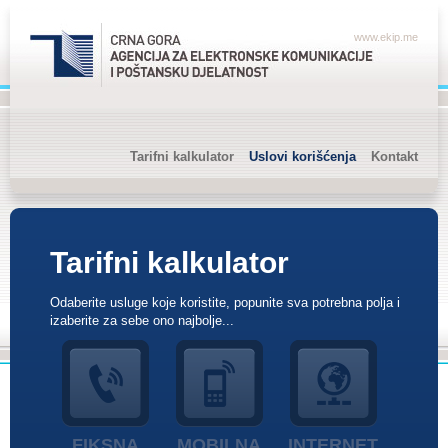
www.ekip.me
Tarifni kalkulator
Uslovi korišćenja
Kontakt
Tarifni kalkulator
Odaberite usluge koje koristite, popunite sva potrebna polja i
izaberite za sebe ono najbolje...
FIKSNA
MOBILNA
INTERNET