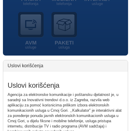
telefonija
telefonija
usluge
AVM
PAKETI
usluge
usluga
Uslovi korišćenja
Uslovi korišćenja
Agencija za elektronske komunikacije i poštansku djelatnost je, u
saradnji sa Inovativni trendovi d.o.o. iz Zagreba, razvila web
aplikaciju za pomoć korisnicima prilikom izbora elektronskih
komunikacionih usluga u Crnoj Gori. ,,Kalkulator" je interaktivni alat
za poređenje ponuda javnih elektronskih komunikacionih usluga u
Crnoj Gori, u dijelu fiksne i mobilne telefonije, usluga pristupa
internetu, distribucije TV i radio programa (AVM sadržaja) i