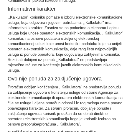
kombinovanih paketa navedenih usluga.
Informativni karakter
,,Kalkulator" korisniku pomaže u izboru elektronske komunikacione
usluge, koja odgovara njegovim potrebama. ,,Kalkulator" ima
informativni karakter. Zasniva se na podacima o cijenama i opisu
usluga koje unose operatori elektronskih komunikacija. ,,Kalkulator"
korisniku, na osnovu podataka o željenoj elektronskoj
komunikacionoj usluzi koje unosi korisnik i podataka koje su unijeli
operatori elektronskih komunikacija, daje rang listu najpovoljnijih
usluga iz ponude operatora, koje odgovaraju zahtjevima korisnika.
Rezultati dobijeni uz pomoć ,,Kalkulatora" ne predstavljaju
mjesečne račune za korištenje javnih elektronskih komunikacionih
usluga.
Ovo nije ponuda za zaključenje ugovora
Proračun dobijen korišćenjem ,,Kalkulatora" ne predstavlja ponudu
za zaključenje ugovora o korištenju usluge od strane Agencije za
elektronske komunikacije ili operatora elektronskih komunikacija na
čije se usluge i cijene proračun odnosi i iz tog razloga nema pravno
obavezujući karakter. Za stvarni proračun, dobijanje ponude i
zaključenje ugovora korisnik je dužan da se obrati direktno
operatoru elektronskih komunikacija koga je korisnik izabrao na
osnovu preporuke/proračuna ,,Kalkulatora".