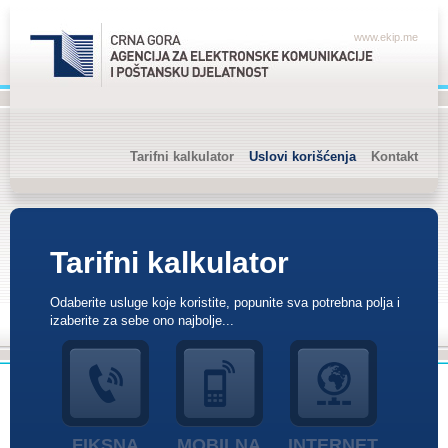
www.ekip.me
Tarifni kalkulator
Uslovi korišćenja
Kontakt
Tarifni kalkulator
Odaberite usluge koje koristite, popunite sva potrebna polja i
izaberite za sebe ono najbolje...
FIKSNA
MOBILNA
INTERNET