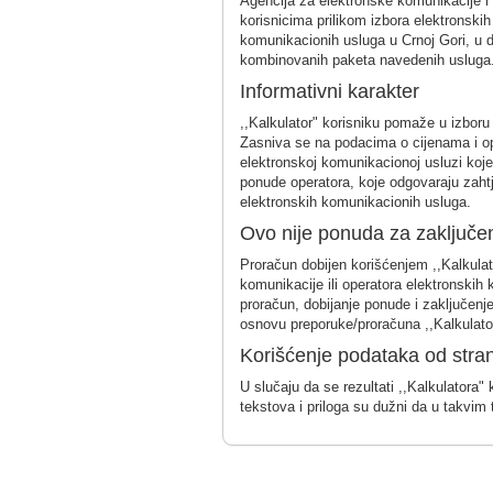
Agencija za elektronske komunikacije i p
korisnicima prilikom izbora elektronskih
komunikacionih usluga u Crnoj Gori, u di
kombinovanih paketa navedenih usluga
Informativni karakter
,,Kalkulator" korisniku pomaže u izboru
Zasniva se na podacima o cijenama i opi
elektronskoj komunikacionoj usluzi koje 
ponude operatora, koje odgovaraju zahtj
elektronskih komunikacionih usluga.
Ovo nije ponuda za zaključe
Proračun dobijen korišćenjem ,,Kalkulat
komunikacije ili operatora elektronskih 
proračun, dobijanje ponude i zaključenj
osnovu preporuke/proračuna ,,Kalkulato
Korišćenje podataka od stra
U slučaju da se rezultati ,,Kalkulatora" 
tekstova i priloga su dužni da u takvim 