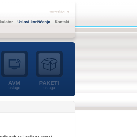
www.ekip.me
lkulator
Uslovi korišćenja
Kontakt
AVM
PAKETI
usluge
usluga