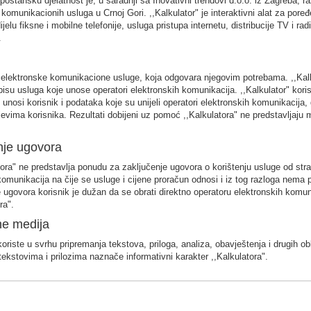
oštansku djelatnost je, u saradnji sa Inovativni trendovi d.o.o. iz Zagreba, r
 komunikacionih usluga u Crnoj Gori. ,,Kalkulator" je interaktivni alat za pore
jelu fiksne i mobilne telefonije, usluga pristupa internetu, distribucije TV i r
.
 elektronske komunikacione usluge, koja odgovara njegovim potrebama. ,,Kalku
su usluga koje unose operatori elektronskih komunikacija. ,,Kalkulator" kori
unosi korisnik i podataka koje su unijeli operatori elektronskih komunikacija, d
evima korisnika. Rezultati dobijeni uz pomoć ,,Kalkulatora" ne predstavljaju 
nje ugovora
ora" ne predstavlja ponudu za zaključenje ugovora o korištenju usluge od str
komunikacija na čije se usluge i cijene proračun odnosi i iz tog razloga nema 
e ugovora korisnik je dužan da se obrati direktno operatoru elektronskih komun
ra".
ne medija
koriste u svrhu pripremanja tekstova, priloga, analiza, obavještenja i drugih ob
tekstovima i prilozima naznače informativni karakter ,,Kalkulatora".