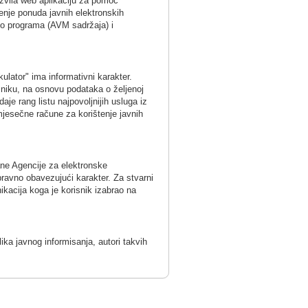
azvila web aplikaciju za pomoć
đenje ponuda javnih elektronskih
adio programa (AVM sadržaja) i
lator" ima informativni karakter.
sniku, na osnovu podataka o željenoj
aje rang listu najpovoljnijih usluga iz
mjesečne račune za korištenje javnih
ane Agencije za elektronske
pravno obavezujući karakter. Za stvarni
ikacija koga je korisnik izabrao na
lika javnog informisanja, autori takvih