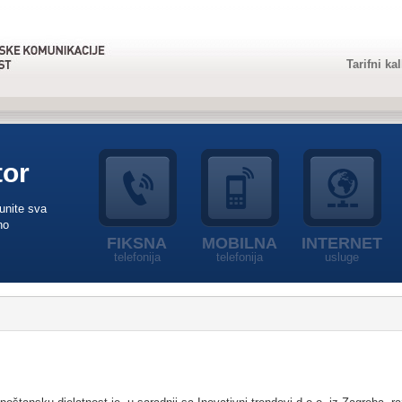
Tarifni ka
tor
punite sva
no
FIKSNA
MOBILNA
INTERNET
telefonija
telefonija
usluge