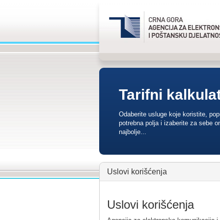
Tarifni kalkula
Odaberite usluge koje koristite, po
potrebna polja i izaberite za sebe o
najbolje...
Uslovi korišćenja
Uslovi korišćenja